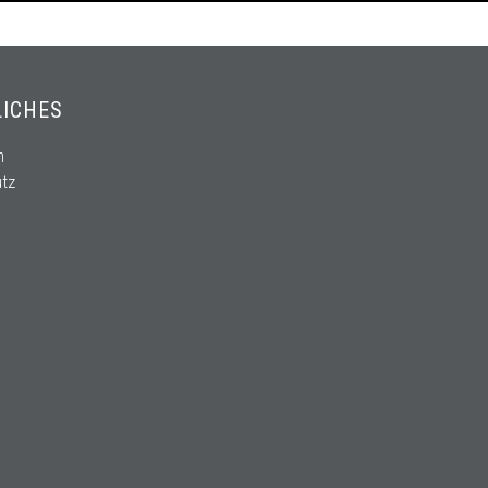
LICHES
m
tz